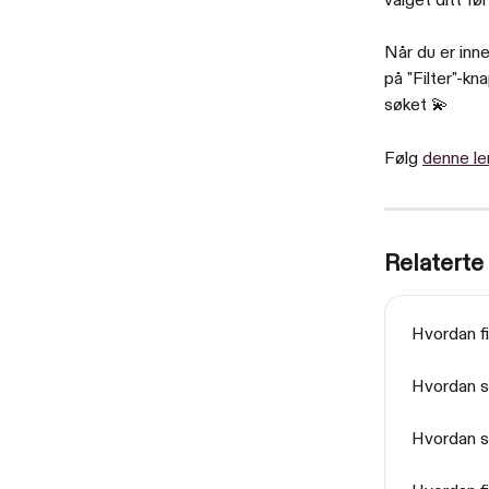
valget ditt før
Når du er inne
på "Filter"-kn
søket 💫
Følg 
denne le
Relaterte 
Hvordan fi
Hvordan so
Hvordan so