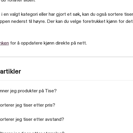
 du forlater siden.
 i en valgt kategori eller har gjort et søk, kan du også sortere tise
appen nederst til høyre. Der kan du velge foretrukket kjønn for det
nken
 for å oppdatere kjønn direkte på nett.
artikler
nner jeg produkter på Tise?
rterer jeg tiser etter pris?
rterer jeg tiser etter avstand?