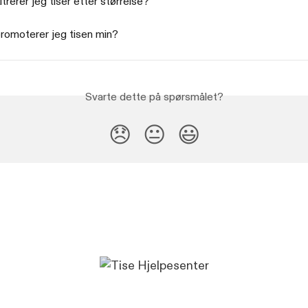
ltrerer jeg tiser etter størrelse?
romoterer jeg tisen min?
Svarte dette på spørsmålet?
😞
😐
😃