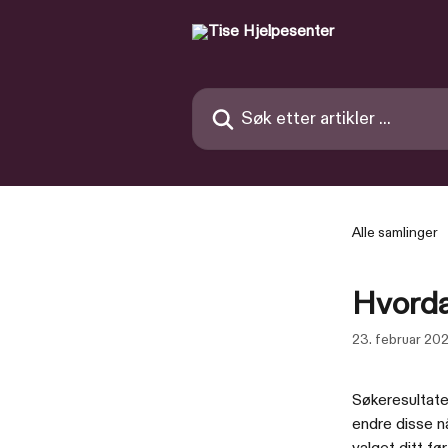
Gå til hovedinnhold
Søk etter artikler ...
Alle samlinger
Hvordan
23. februar 20
Søkeresultaten
endre disse nå