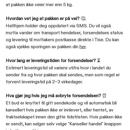
at pakken ikke veier mer enn 5 kg. 
Hvordan vet jeg at pakken er på vei?
 🤔
Helthjem holder deg oppdatert via SMS. Du vil også 
motta varsler om transport hendelser, forsendelses status 
og levering til mottakers postkasse direkte i Tise. Du kan 
også sjekke sporingen av pakken din 
her
.
Hvor lang er leveringstiden for forsendelser?
 ⏳
Estimert leveringstid vil variere utifra hvor i landet du 
sender fra og hvor pakken skal sendes, men som regel er 
forvent leveringstid på 2–3 virkedager.
Hva gjør jeg hvis jeg må avbryte forsendelsen?
 ⏰
Et bud er knyttet til gitt sendekode og vil automatisk bli 
kansellert hvis pakken ikke er innlevert, eller hentet, av 
fraktselskapet innen den gitte tidsfristen. Hvis pakken ikke 
er sendt, kan selger selv velge "Kanseller handel" knappen 