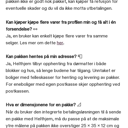
pakken ikke er godt nok pakket, kan kjøper få refusjon for 
eventuelle skader og du vil da ikke motta utbetalingen.
Kan kjøper kjøpe flere varer fra profilen min og få alt i én 
forsendelse?
 👀
Ja, en bruker kan enkelt kjøpe flere varer fra samme 
selger. Les mer om dette 
her
.
Kan pakken hentes på min adresse?
 📮
Ja, Helthjem tilbyr opphenting fra dørmatter i både 
blokker og hus, så lenge budene har tilgang. Unntaket er 
boliger med felleskasser for henting og levering av pakker. 
For eneboliger med egen postkasse skjer opphenting ved 
postkassen.
Hva er dimensjonene for en pakke?
 📐
Når du bruker den integrerte betalingsløsningen til å sende 
en pakke med Helthjem, må du passe på at de maksimale 
ytre målene på pakken ikke overstiger 25 x 35 x 12 cm og 