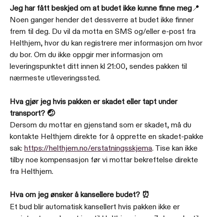
Jeg har fått beskjed om at budet ikke kunne finne meg
📍
Noen ganger hender det dessverre at budet ikke finner 
frem til deg. Du vil da motta en SMS og/eller e-post fra 
Helthjem, hvor du kan registrere mer informasjon om hvor 
du bor. Om du ikke oppgir mer informasjon om 
leveringspunktet ditt innen kl 21:00, sendes pakken til 
nærmeste utleveringssted.
Hva gjør jeg hvis pakken er skadet eller tapt under 
transport? 🤕
Dersom du mottar en gjenstand som er skadet, må du 
kontakte Helthjem direkte for å opprette en skadet-pakke 
sak: 
https://helthjem.no/erstatningsskjema
. Tise kan ikke 
tilby noe kompensasjon før vi mottar bekreftelse direkte 
fra Helthjem.
Hva om jeg ønsker å kansellere budet? ⏰
Et bud blir automatisk kansellert hvis pakken ikke er 