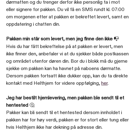
dørmatten og du trenger derfor ikke personlig ta i mot 
eller signere for pakken. Du vil få en SMS rundt kl. 07:00 
om morgenen etter at pakken er bekreftet levert, samt en 
oppdatering i chatten din.
Pakken min står som levert, men jeg finne den ikke
 📭
Hvis du har fått bekreftelse på at pakken er levert, men 
ikke finner den, anbefaler vi at du sjekker både postkassen 
og området utenfor døren din. Bor du i blokk må du gjerne 
sjekke om pakken kan ha havnet på naboens dørmatte. 
Dersom pakken fortsatt ikke dukker opp, kan du ta direkte 
kontakt med Helthjem for videre oppfølging, 
her
.
Jeg har bestilt hjemlevering, men pakken ble sendt til et 
hentested 
🤔
Pakker kan bli sendt til et hentested dersom innholdet i 
pakken har for høy verdi, pakken er for stort eller tung eller 
hvis Helthjem ikke har dekning på adresse din.